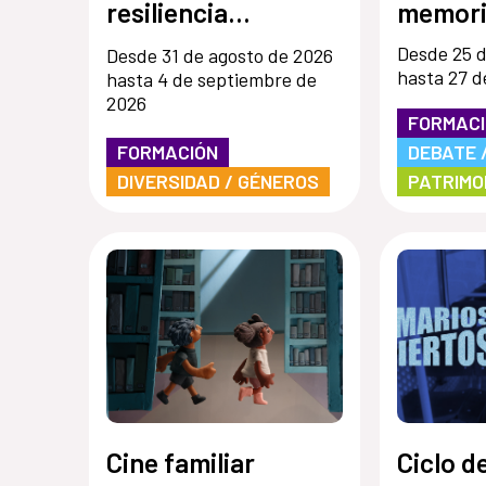
resiliencia
memori
comunitaria»
territo
Desde 25 d
Desde 31 de agosto de 2026
hasta 27 d
hasta 4 de septiembre de
2026
FORMAC
FORMACIÓN
DEBATE 
DIVERSIDAD / GÉNEROS
PATRIMO
Cine familiar
Ciclo de