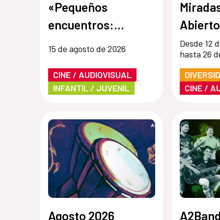
«Pequeños
Mirada
encuentros:
Abierto
Historias de
Desde 12 d
15 de agosto de 2026
hasta 26 d
amistad»
CINE / AUDIOVISUAL
DIVERSI
INFANTIL / JUVENIL
CINE / A
Agosto 2026
A2Banda