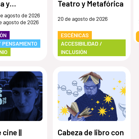
a y
Teatro y Metafórica
rios»
e agosto de 2026
20 de agosto de 2026
e agosto de 2026
IÓN
ESCÉNICAS
/ PENSAMIENTO
ACCESIBILIDAD /
NIO
INCLUSIÓN
 cine ||
Cabeza de libro con