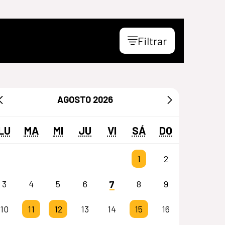
Filtrar
AGOSTO
2026
LU
MA
MI
JU
VI
SÁ
DO
1
2
7
3
4
5
6
8
9
10
11
12
13
14
15
16