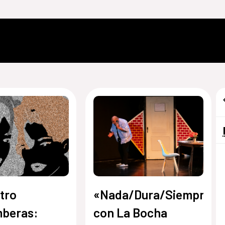
tro
«Nada/Dura/Siempre»,
mberas:
con La Bocha