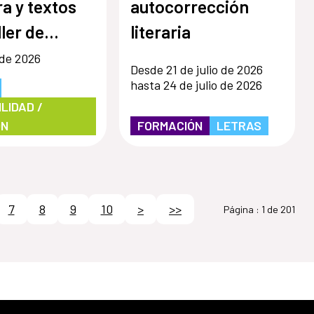
ra y textos
autocorrección
ller de
literaria
grafía para
 de 2026
Desde 21 de julio de 2026
s 70+»
hasta 24 de julio de 2026
LIDAD /
ÓN
FORMACIÓN
LETRAS
7
8
9
10
>
>>
Página :
1 de 201