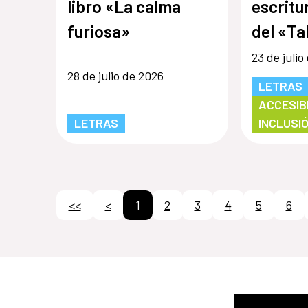
libro «La calma
escritu
furiosa»
del «Ta
autobio
23 de julio
28 de julio de 2026
mujere
LETRAS
ACCESIBI
LETRAS
INCLUSI
<<
<
1
2
3
4
5
6