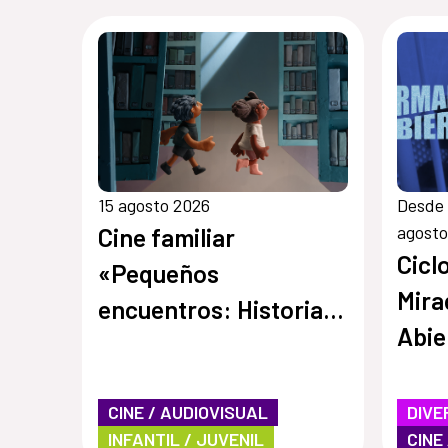
15 agosto 2026
Desde 
agosto
Cine familiar
Ciclo
«Pequeños
Mira
encuentros: Historias
Abie
de amistad»
CINE / AUDIOVISUAL
DIVE
INFANTIL / JUVENIL
CINE