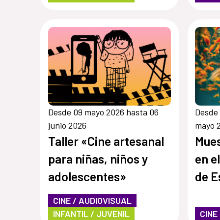
Desde 09 mayo 2026 hasta 06
Desde 
junio 2026
mayo 
Taller «Cine artesanal
Mues
para niñas, niños y
en e
adolescentes»
de E
Salv
CINE / AUDIOVISUAL
INFANTIL / JUVENIL
CINE