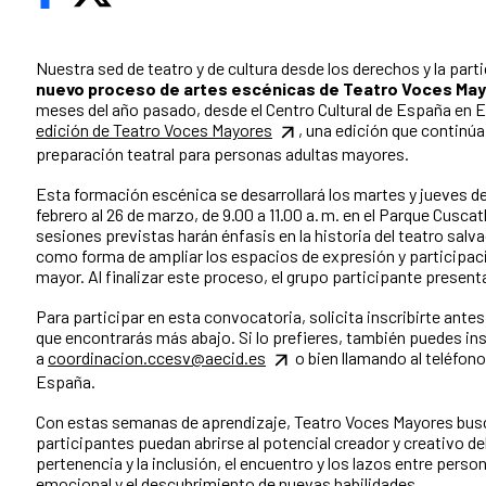
Nuestra sed de teatro y de cultura desde los derechos y la part
nuevo proceso de artes escénicas de Teatro Voces Ma
meses del año pasado, desde el Centro Cultural de España en E
edición de Teatro Voces Mayores
, una edición que continúa
preparación teatral para personas adultas mayores.
Esta formación escénica se desarrollará los martes y jueves de
febrero al 26 de marzo, de 9.00 a 11.00 a. m. en el Parque Cuscat
sesiones previstas harán énfasis en la historia del teatro salv
como forma de ampliar los espacios de expresión y participació
mayor. Al finalizar este proceso, el grupo participante presen
Para participar en esta convocatoria, solicita inscribirte antes
que encontrarás más abajo. Si lo prefieres, también puedes ins
a
coordinacion.ccesv@aecid.es
o bien llamando al teléfono
España.
Con estas semanas de aprendizaje, Teatro Voces Mayores busca
participantes puedan abrirse al potencial creador y creativo de
pertenencia y la inclusión, el encuentro y los lazos entre perso
emocional y el descubrimiento de nuevas habilidades.