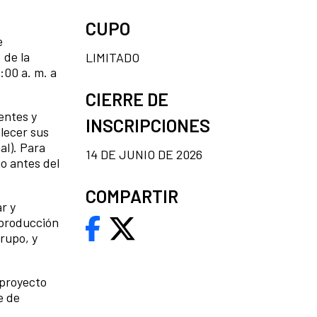
CUPO
e
 de la
LIMITADO
9:00 a. m. a
CIERRE DE
entes y
INSCRIPCIONES
alecer sus
al). Para
14 DE JUNIO DE 2026
jo antes del
COMPARTIR
r y
 producción
rupo, y
 proyecto
e de