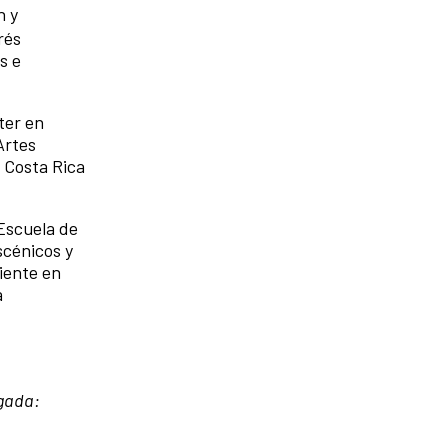
n y
rés
s e
ter en
Artes
 Costa Rica
 Escuela de
scénicos y
iente en
a
gada: