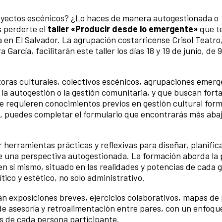
royectos escénicos? ¿Lo haces de manera autogestionada o
 perderte el
taller «Producir desde lo emergente»
que t
en El Salvador. La agrupación costarricense Crisol Teatro,
arcía, facilitarán este taller los días 18 y 19 de junio, de 
estoras culturales, colectivos escénicos, agrupaciones emerg
la autogestión o la gestión comunitaria, y que buscan fort
e requieren conocimientos previos en gestión cultural form
ta, puedes completar el formulario que encontrarás más aba
herramientas prácticas y reflexivas para diseñar, planifica
e una perspectiva autogestionada. La formación aborda la
n sí mismo, situado en las realidades y potencias de cada g
ico y estético, no solo administrativo.
rán exposiciones breves, ejercicios colaborativos, mapas de
 de asesoría y retroalimentación entre pares, con un enfoqu
s de cada persona participante.