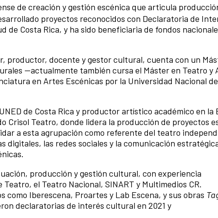
nse de creación y gestión escénica que articula producció
esarrollado proyectos reconocidos con Declaratoria de Inte
ud de Costa Rica, y ha sido beneficiaria de fondos nacionale
or, productor, docente y gestor cultural, cuenta con un Más
urales —actualmente también cursa el Máster en Teatro y 
nciatura en Artes Escénicas por la Universidad Nacional de
 UNED de Costa Rica y productor artístico académico en la
 Crisol Teatro, donde lidera la producción de proyectos e
lidar a esta agrupación como referente del teatro independ
s digitales, las redes sociales y la comunicación estratégic
énicas.
tuación, producción y gestión cultural, con experiencia
e Teatro, el Teatro Nacional, SINART y Multimedios CR.
os como Iberescena, Proartes y Lab Escena, y sus obras
Ta
ron declaratorias de interés cultural en 2021 y