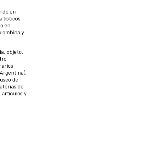
ando en
rtísticos
io en
olombina y
a, objeto,
tro
narios
Argentina).
Museo de
atorias de
artículos y