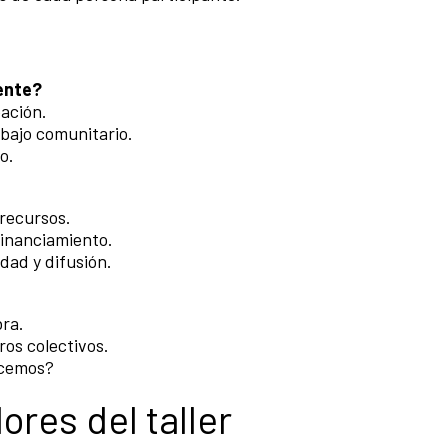
ente?
eación.
abajo comunitario.
o.
 recursos.
financiamiento.
dad y difusión.
bra.
ros colectivos.
acemos?
ores del taller