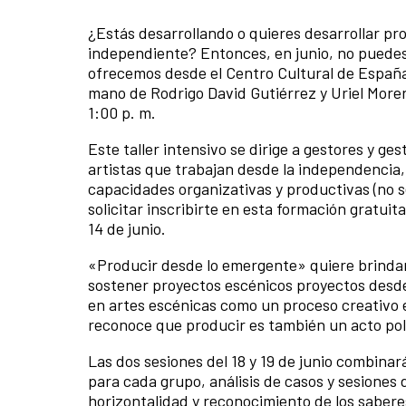
¿Estás desarrollando o quieres desarrollar p
independiente? Entonces, en junio, no puedes
ofrecemos desde el Centro Cultural de España 
mano de Rodrigo David Gutiérrez y Uriel Morera G
1:00 p. m.
Este
taller intensivo se dirige a gestores y g
artistas que trabajan desde la independencia, 
capacidades organizativas y productivas (no s
solicitar inscribirte en esta formación gratui
14 de junio.
«Producir desde lo emergente» quiere brindar 
sostener proyectos escénicos proyectos desd
en artes escénicas como un proceso creativo e
reconoce que producir es también un acto polít
Las dos sesiones del 18 y 19 de junio combina
para cada grupo, análisis de casos y sesiones
horizontalidad y reconocimiento de los sabere