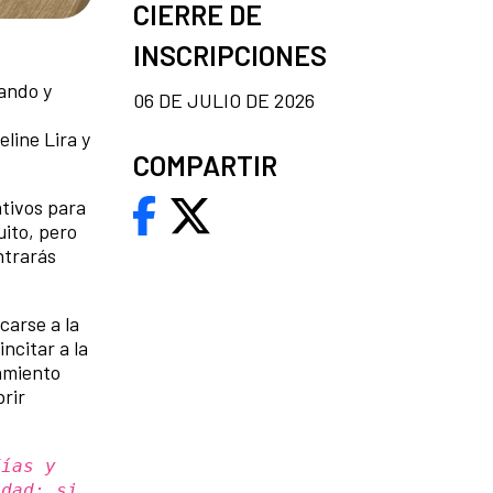
CIERRE DE
INSCRIPCIONES
ando y
06 DE JULIO DE 2026
line Lira y
COMPARTIR
ativos para
uito, pero
ntrarás
carse a la
ncitar a la
ñamiento
rir
fías y
idad: si