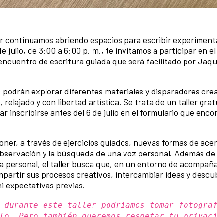
or continuamos abriendo espacios para escribir experiment
 julio, de 3:00 a 6:00 p. m., te invitamos a participar en el
 encuentro de escritura guiada que será facilitado por Jaque
 podrán explorar diferentes materiales y disparadores cre
elajado y con libertad artística. Se trata de un taller grat
r inscribirse antes del 6 de julio en el formulario que enco
er, a través de ejercicios guiados, nuevas formas de acer
 observación y la búsqueda de una voz personal. Además de i
iva personal, el taller busca que, en un entorno de acompa
partir sus procesos creativos, intercambiar ideas y descub
 ni expectativas previas.
 durante este taller podríamos tomar fotogra
lo. Pero también queremos respetar tu privac