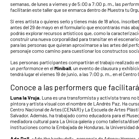
semanas, de lunes a viernes y de 5:00 a 7:00 p. m., las
perform
facilitarán este taller que se enmarca dentro de Muestra tu Orgu
Si eres artista o quieres serlo y tienes más de 18 años, inscríb
antes del 29 de mayo en el formulario que encontrarás más abajo
podrás explorar recursos artísticos que, como la caracterizaci
construir una nueva corporalidad para transitar en el escenari
para las personas que quieran aproximarse a las artes del
perf
personaje como camino para cuestionar los constructos socia
Las personas participantes compartirán el trabajo realizado en
un
performance
en el
Miniball
, un evento de clausura y exhibic
tendrá lugar el viernes 19 de junio, a las 7:00 p. m., en el Centro
Conoce a las performers que facilitarán
Luna la Vruja.
Luna es una transformista y activista trans no
pintora y artista visual con el nombre de LAndrés Paz. Ha curs
Centro Nacional de Artes (CENAR) y La Escuela de Artes Plástic
Salvador. Además, ha trabajado como educadora para el Museo
mediadora cultural para La Única galería y como tallerista/dis
instituciones como la Embajada de Honduras, la Universidad de 
Ado Doll.
«Ado the kashy doll», personaje de Adonay Herrera, 