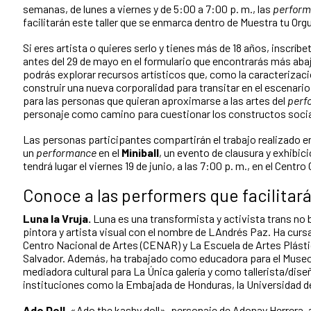
semanas, de lunes a viernes y de 5:00 a 7:00 p. m., las
perform
facilitarán este taller que se enmarca dentro de Muestra tu Orgu
Si eres artista o quieres serlo y tienes más de 18 años, inscríb
antes del 29 de mayo en el formulario que encontrarás más abajo
podrás explorar recursos artísticos que, como la caracterizaci
construir una nueva corporalidad para transitar en el escenari
para las personas que quieran aproximarse a las artes del
perf
personaje como camino para cuestionar los constructos socia
Las personas participantes compartirán el trabajo realizado en
un
performance
en el
Miniball
, un evento de clausura y exhibic
tendrá lugar el viernes 19 de junio, a las 7:00 p. m., en el Centro
Conoce a las performers que facilitarán
Luna la Vruja.
Luna es una transformista y activista trans no
pintora y artista visual con el nombre de LAndrés Paz. Ha curs
Centro Nacional de Artes (CENAR) y La Escuela de Artes Plástic
Salvador. Además, ha trabajado como educadora para el Museo
mediadora cultural para La Única galería y como tallerista/dis
instituciones como la Embajada de Honduras, la Universidad de 
Ado Doll.
«Ado the kashy doll», personaje de Adonay Herrera, 