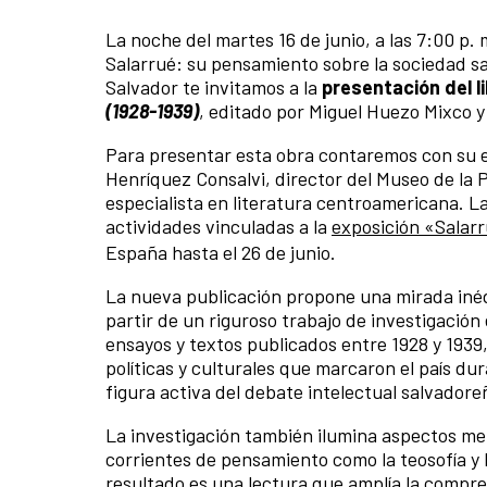
La noche del martes 16 de junio, a las 7:00 p
Salarrué: su pensamiento sobre la sociedad s
Salvador te invitamos a la
presentación del l
(1928-1939)
, editado por Miguel Huezo Mixco 
Para presentar esta obra contaremos con su ed
Henríquez Consalvi, director del Museo de la 
especialista en literatura centroamericana. 
actividades vinculadas a la
exposición «Salarr
España hasta el 26 de junio.
La nueva publicación propone una mirada inédi
partir de un riguroso trabajo de investigación
ensayos y textos publicados entre 1928 y 1939
políticas y culturales que marcaron el país du
figura activa del debate intelectual salvadore
La investigación también ilumina aspectos men
corrientes de pensamiento como la teosofía y 
resultado es una lectura que amplía la compre