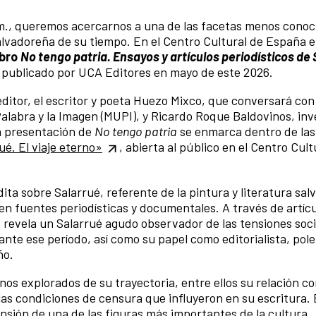
. m., queremos acercarnos a una de las facetas menos conoc
alvadoreña de su tiempo. En el Centro Cultural de España e
ibro
No tengo patria. Ensayos y artículos periodísticos de
y publicado por UCA Editores en mayo de este 2026.
itor, el escritor y poeta Huezo Mixco, que conversará con
Palabra y la Imagen (MUPI), y Ricardo Roque Baldovinos, inv
La presentación de
No tengo patria
se enmarca dentro de las
ué. El viaje eterno»
, abierta al público en el Centro Cult
ta sobre Salarrué, referente de la pintura y literatura sal
 en fuentes periodísticas y documentales. A través de artícu
, revela un Salarrué agudo observador de las tensiones soci
rante ese período, así como su papel como editorialista, pol
ño.
os explorados de su trayectoria, entre ellos su relación c
las condiciones de censura que influyeron en su escritura. 
nsión de una de las figuras más importantes de la cultura