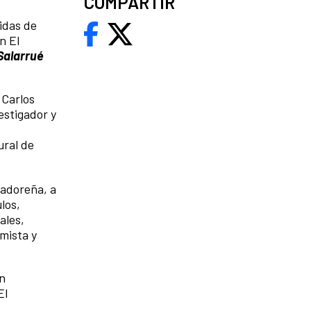
COMPARTIR
idas de
n El
 Salarrué
 Carlos
estigador y
ural de
vadoreña, a
los,
ales,
emista y
on
El