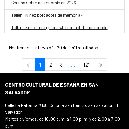
Charlas sobre astronomía en 2026
Taller «Niñez bordadora de memoria»
Taller de escritura guiada «Cómo habitar un mundo herido»
Mostrando el intervalo 1 - 20 de 2.411 resultados.
1
2
3
...
121
Página
Página
Página
Páginas intermedias Use 
Página
CENTRO CULTURAL DE ESPAÑA EN SAN
SALVADOR
Calle La Reforma #166, Colonia San Benito, San Salvador, El
Salvador
Martes a viernes: de 10:00 a. m. a 1:00 p. m. y de 2:00 a 7:00
p. m.