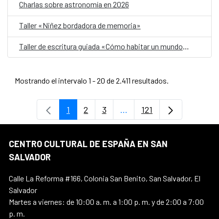
Charlas sobre astronomía en 2026
Taller «Niñez bordadora de memoria»
Taller de escritura guiada «Cómo habitar un mundo herido»
Mostrando el intervalo 1 - 20 de 2.411 resultados.
1
2
3
...
121
Página
Página
Página
Páginas intermedias Use 
Página
CENTRO CULTURAL DE ESPAÑA EN SAN
SALVADOR
Calle La Reforma #166, Colonia San Benito, San Salvador, El
Salvador
Martes a viernes: de 10:00 a. m. a 1:00 p. m. y de 2:00 a 7:00
p. m.