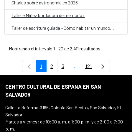
Charlas sobre astronomía en 2026
Taller «Niñez bordadora de memoria»
Taller de escritura guiada «Cómo habitar un mundo herido»
Mostrando el intervalo 1 - 20 de 2.411 resultados.
1
2
3
...
121
Página
Página
Página
Páginas intermedias Use 
Página
CENTRO CULTURAL DE ESPAÑA EN SAN
SALVADOR
Calle La Reforma #166, Colonia San Benito, San Salvador, El
Salvador
Martes a viernes: de 10:00 a. m. a 1:00 p. m. y de 2:00 a 7:00
p. m.