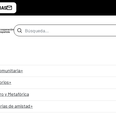
IAS
Barra de búsqueda
comunitaria»
orios»
o y Metafórica
rias de amistad»