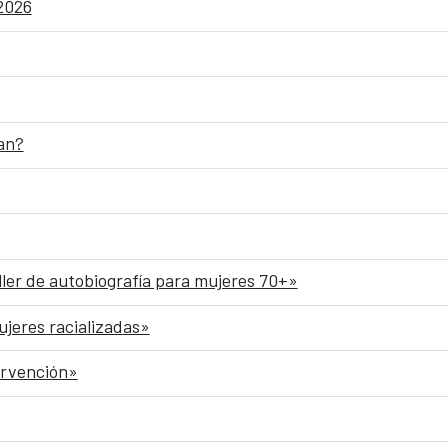
 2026
an?
ller de autobiografía para mujeres 70+»
ujeres racializadas»
ervención»