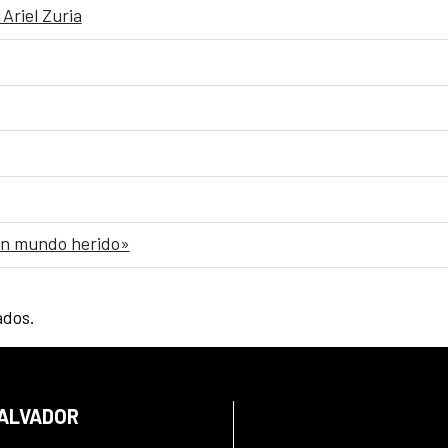
Ariel Zuria
 un mundo herido»
ados.
SALVADOR