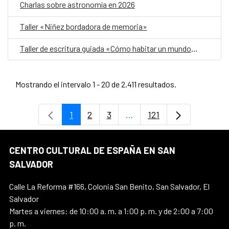
Charlas sobre astronomía en 2026
Taller «Niñez bordadora de memoria»
Taller de escritura guiada «Cómo habitar un mundo herido»
Mostrando el intervalo 1 - 20 de 2.411 resultados.
1
2
3
...
121
Página
Página
Página
Páginas intermedias Use 
Página
CENTRO CULTURAL DE ESPAÑA EN SAN
SALVADOR
Calle La Reforma #166, Colonia San Benito, San Salvador, El
Salvador
Martes a viernes: de 10:00 a. m. a 1:00 p. m. y de 2:00 a 7:00
p. m.