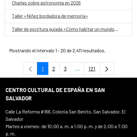
Charlas sobre astronomía en 2026
Taller «Niñez bordadora de memoria»
Taller de escritura guiada «Cómo habitar un mundo herido»
Mostrando el intervalo 1 - 20 de 2.411 resultados.
1
2
3
...
121
Página
Página
Página
Páginas intermedias Use 
Página
CENTRO CULTURAL DE ESPAÑA EN SAN
SALVADOR
Calle La Reforma #166, Colonia San Benito, San Salvador, El
Salvador
Martes a viernes: de 10:00 a. m. a 1:00 p. m. y de 2:00 a 7:00
p. m.