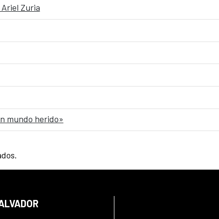
Ariel Zuria
 un mundo herido»
ados.
SALVADOR