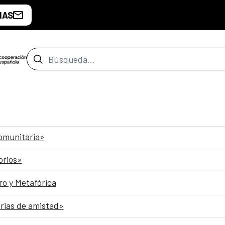
IAS
Barra de búsqueda
comunitaria»
orios»
o y Metafórica
rias de amistad»