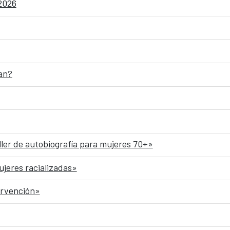
 2026
an?
ller de autobiografía para mujeres 70+»
ujeres racializadas»
ervención»