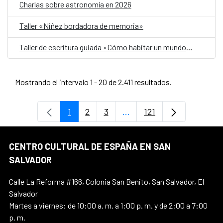
Charlas sobre astronomía en 2026
Taller «Niñez bordadora de memoria»
Taller de escritura guiada «Cómo habitar un mundo herido»
Mostrando el intervalo 1 - 20 de 2.411 resultados.
1
2
3
...
121
Página
Página
Página
Páginas intermedias Use 
Página
CENTRO CULTURAL DE ESPAÑA EN SAN
SALVADOR
Calle La Reforma #166, Colonia San Benito, San Salvador, El
Salvador
Martes a viernes: de 10:00 a. m. a 1:00 p. m. y de 2:00 a 7:00
p. m.