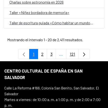
Charlas sobre astronomía en 2026
Taller «Niñez bordadora de memoria»
Taller de escritura guiada «Cómo habitar un mundo herido»
Mostrando el intervalo 1 - 20 de 2.411 resultados.
1
2
3
...
121
Página
Página
Página
Páginas intermedias Use 
Página
CENTRO CULTURAL DE ESPAÑA EN SAN
SALVADOR
Calle La Reforma #166, Colonia San Benito, San Salvador, El
Salvador
Martes a viernes: de 10:00 a. m. a 1:00 p. m. y de 2:00 a 7:00
p. m.