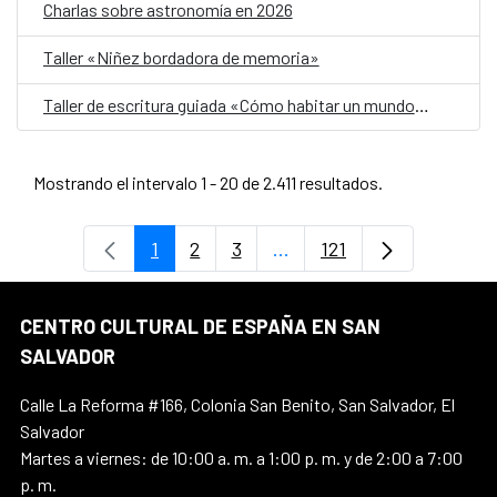
Charlas sobre astronomía en 2026
Taller «Niñez bordadora de memoria»
Taller de escritura guiada «Cómo habitar un mundo herido»
Mostrando el intervalo 1 - 20 de 2.411 resultados.
1
2
3
...
121
Página
Página
Página
Páginas intermedias Use 
Página
CENTRO CULTURAL DE ESPAÑA EN SAN
SALVADOR
Calle La Reforma #166, Colonia San Benito, San Salvador, El
Salvador
Martes a viernes: de 10:00 a. m. a 1:00 p. m. y de 2:00 a 7:00
p. m.