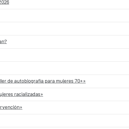
 2026
an?
ller de autobiografía para mujeres 70+»
ujeres racializadas»
ervención»