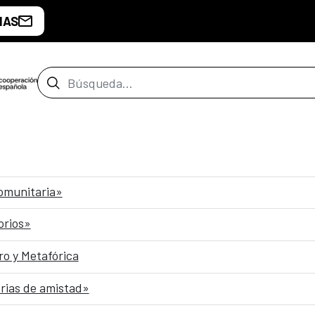
IAS
Barra de búsqueda
comunitaria»
orios»
o y Metafórica
rias de amistad»