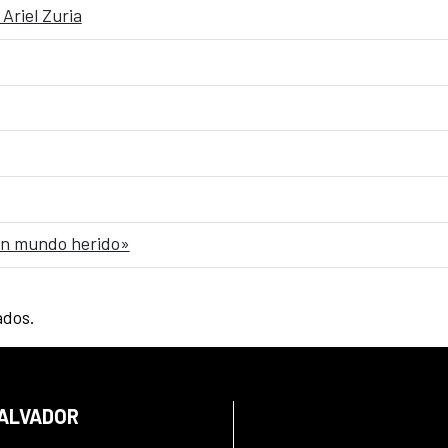
Ariel Zuria
 un mundo herido»
ados.
SALVADOR