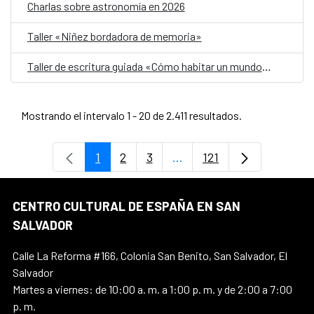
Charlas sobre astronomía en 2026
Taller «Niñez bordadora de memoria»
Taller de escritura guiada «Cómo habitar un mundo herido»
Mostrando el intervalo 1 - 20 de 2.411 resultados.
1
2
3
...
121
Página
Página
Página
Páginas intermedias Use 
Página
CENTRO CULTURAL DE ESPAÑA EN SAN
SALVADOR
Calle La Reforma #166, Colonia San Benito, San Salvador, El
Salvador
Martes a viernes: de 10:00 a. m. a 1:00 p. m. y de 2:00 a 7:00
p. m.