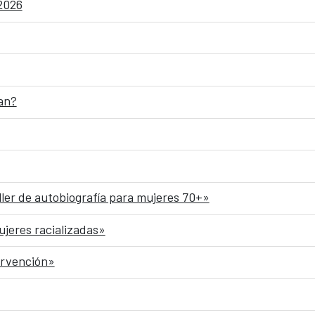
 2026
an?
ller de autobiografía para mujeres 70+»
ujeres racializadas»
ervención»