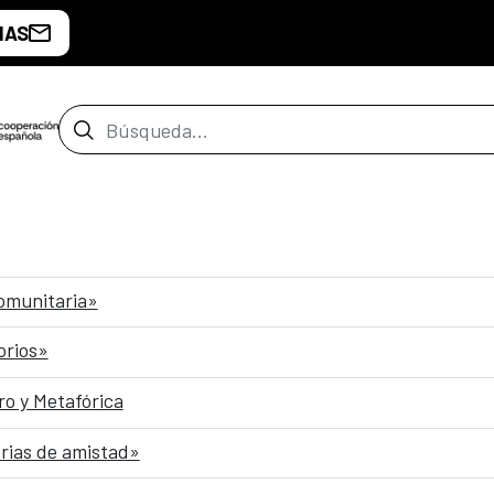
IAS
Barra de búsqueda
comunitaria»
orios»
o y Metafórica
rias de amistad»