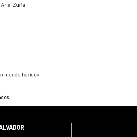
Ariel Zuria
 un mundo herido»
ados.
SALVADOR