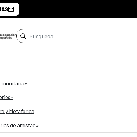
IAS
Barra de búsqueda
comunitaria»
orios»
o y Metafórica
rias de amistad»