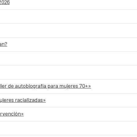
 2026
an?
ller de autobiografía para mujeres 70+»
ujeres racializadas»
ervención»