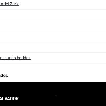
Ariel Zuria
 un mundo herido»
ados.
SALVADOR