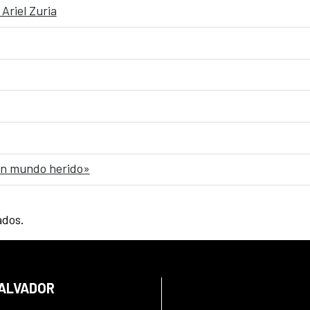
Ariel Zuria
 un mundo herido»
ados.
SALVADOR