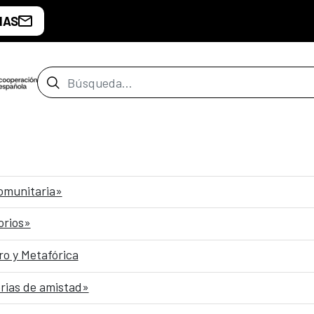
IAS
Barra de búsqueda
comunitaria»
orios»
o y Metafórica
rias de amistad»