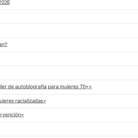
 2026
an?
ller de autobiografía para mujeres 70+»
ujeres racializadas»
ervención»