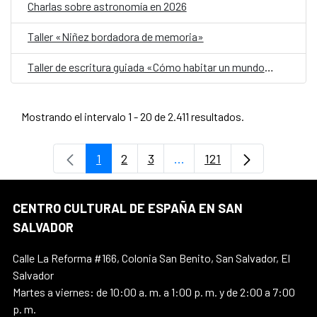
Charlas sobre astronomía en 2026
Taller «Niñez bordadora de memoria»
Taller de escritura guiada «Cómo habitar un mundo herido»
Mostrando el intervalo 1 - 20 de 2.411 resultados.
1
2
3
...
121
Página
Página
Página
Páginas intermedias Use 
Página
CENTRO CULTURAL DE ESPAÑA EN SAN
SALVADOR
Calle La Reforma #166, Colonia San Benito, San Salvador, El
Salvador
Martes a viernes: de 10:00 a. m. a 1:00 p. m. y de 2:00 a 7:00
p. m.