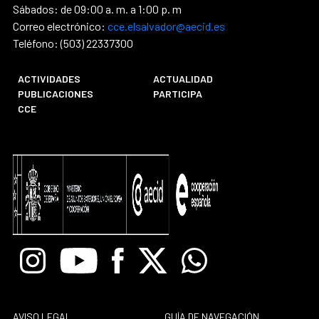
Sábados: de 09:00 a. m. a 1:00 p. m
Correo electrónico:
cce.elsalvador@aecid.es
Teléfono: (503) 22337300
ACTIVIDADES
ACTUALIDAD
PUBLICACIONES
PARTICIPA
CCE
Instagram
Youtube
Facebook
X
Whatsapp
AVISO LEGAL
GUÍA DE NAVEGACIÓN