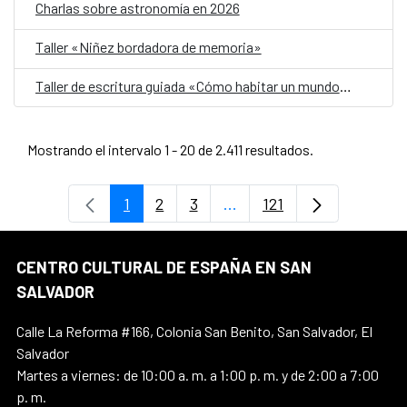
Charlas sobre astronomía en 2026
Taller «Niñez bordadora de memoria»
Taller de escritura guiada «Cómo habitar un mundo herido»
Mostrando el intervalo 1 - 20 de 2.411 resultados.
1
2
3
...
121
Página
Página
Página
Páginas intermedias Use 
Página
CENTRO CULTURAL DE ESPAÑA EN SAN
SALVADOR
Calle La Reforma #166, Colonia San Benito, San Salvador, El
Salvador
Martes a viernes: de 10:00 a. m. a 1:00 p. m. y de 2:00 a 7:00
p. m.