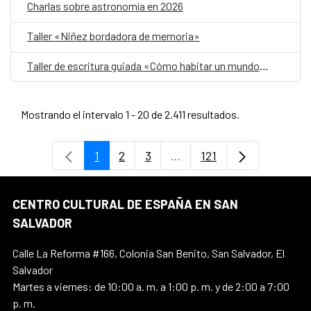
Charlas sobre astronomía en 2026
Taller «Niñez bordadora de memoria»
Taller de escritura guiada «Cómo habitar un mundo herido»
Mostrando el intervalo 1 - 20 de 2.411 resultados.
1
2
3
...
121
Página
Página
Página
Páginas intermedias Use 
Página
CENTRO CULTURAL DE ESPAÑA EN SAN
SALVADOR
Calle La Reforma #166, Colonia San Benito, San Salvador, El
Salvador
Martes a viernes: de 10:00 a. m. a 1:00 p. m. y de 2:00 a 7:00
p. m.