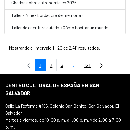
Charlas sobre astronomía en 2026
Taller «Niñez bordadora de memoria»
Taller de escritura guiada «Cómo habitar un mundo herido»
Mostrando el intervalo 1 - 20 de 2.411 resultados.
1
2
3
...
121
Página
Página
Página
Páginas intermedias Use 
Página
CENTRO CULTURAL DE ESPAÑA EN SAN
SALVADOR
Calle La Reforma #166, Colonia San Benito, San Salvador, El
Salvador
Martes a viernes: de 10:00 a. m. a 1:00 p. m. y de 2:00 a 7:00
p. m.