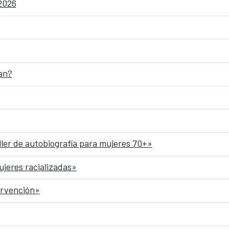
 2026
an?
ller de autobiografía para mujeres 70+»
ujeres racializadas»
ervención»