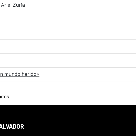
Ariel Zuria
 un mundo herido»
ados.
SALVADOR