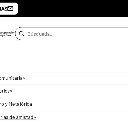
IAS
Barra de búsqueda
comunitaria»
orios»
o y Metafórica
rias de amistad»