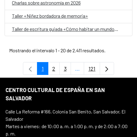
Charlas sobre astronomía en 2026
Taller «Niñez bordadora de memoria»
Taller de escritura guiada «Cómo habitar un mundo herido»
Mostrando el intervalo 1 - 20 de 2.411 resultados.
1
2
3
...
121
Página
Página
Página
Páginas intermedias Use 
Página
CENTRO CULTURAL DE ESPAÑA EN SAN
SALVADOR
Calle La Reforma #166, Colonia San Benito, San Salvador, El
Salvador
Martes a viernes: de 10:00 a. m. a 1:00 p. m. y de 2:00 a 7:00
p. m.