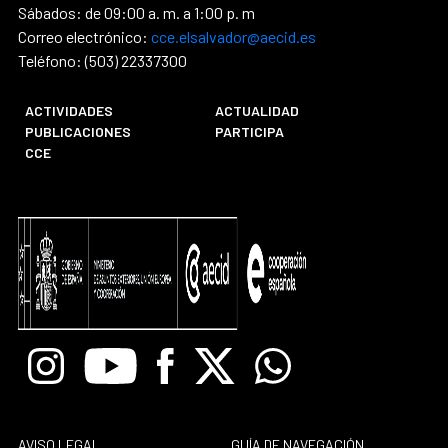
Sábados: de 09:00 a. m. a 1:00 p. m
Correo electrónico:
cce.elsalvador@aecid.es
Teléfono: (503) 22337300
ACTIVIDADES
ACTUALIDAD
PUBLICACIONES
PARTICIPA
CCE
Instagram
Youtube
Facebook
X
Whatsapp
AVISO LEGAL
GUÍA DE NAVEGACIÓN