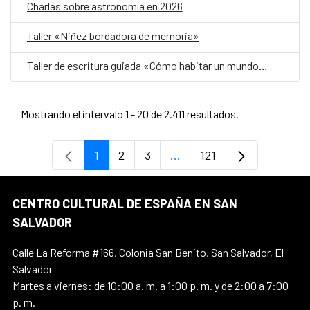
Charlas sobre astronomía en 2026
Taller «Niñez bordadora de memoria»
Taller de escritura guiada «Cómo habitar un mundo herido»
Mostrando el intervalo 1 - 20 de 2.411 resultados.
1
2
3
...
121
Página
Página
Página
Páginas intermedias Use 
Página
CENTRO CULTURAL DE ESPAÑA EN SAN
SALVADOR
Calle La Reforma #166, Colonia San Benito, San Salvador, El
Salvador
Martes a viernes: de 10:00 a. m. a 1:00 p. m. y de 2:00 a 7:00
p. m.