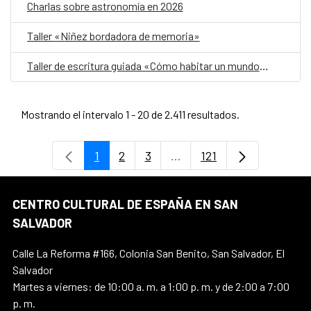
Charlas sobre astronomía en 2026
Taller «Niñez bordadora de memoria»
Taller de escritura guiada «Cómo habitar un mundo herido»
Mostrando el intervalo 1 - 20 de 2.411 resultados.
1
2
3
...
121
Página
Página
Página
Páginas intermedias Use 
Página
CENTRO CULTURAL DE ESPAÑA EN SAN
SALVADOR
Calle La Reforma #166, Colonia San Benito, San Salvador, El
Salvador
Martes a viernes: de 10:00 a. m. a 1:00 p. m. y de 2:00 a 7:00
p. m.