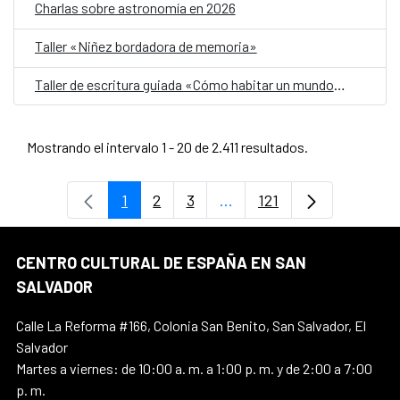
Charlas sobre astronomía en 2026
Taller «Niñez bordadora de memoria»
Taller de escritura guiada «Cómo habitar un mundo herido»
Mostrando el intervalo 1 - 20 de 2.411 resultados.
1
2
3
...
121
Página
Página
Página
Páginas intermedias Use 
Página
CENTRO CULTURAL DE ESPAÑA EN SAN
SALVADOR
Calle La Reforma #166, Colonia San Benito, San Salvador, El
Salvador
Martes a viernes: de 10:00 a. m. a 1:00 p. m. y de 2:00 a 7:00
p. m.