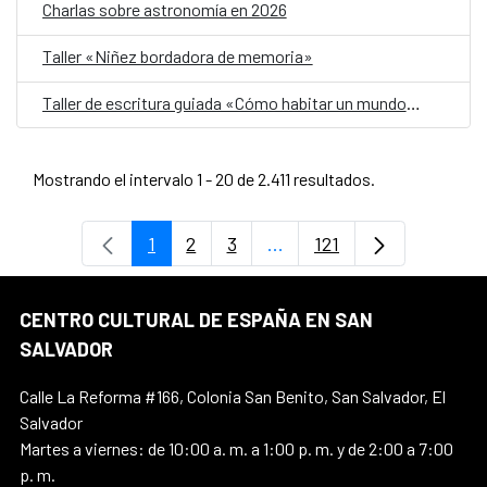
Charlas sobre astronomía en 2026
Taller «Niñez bordadora de memoria»
Taller de escritura guiada «Cómo habitar un mundo herido»
Mostrando el intervalo 1 - 20 de 2.411 resultados.
1
2
3
...
121
Página
Página
Página
Páginas intermedias Use 
Página
CENTRO CULTURAL DE ESPAÑA EN SAN
SALVADOR
Calle La Reforma #166, Colonia San Benito, San Salvador, El
Salvador
Martes a viernes: de 10:00 a. m. a 1:00 p. m. y de 2:00 a 7:00
p. m.