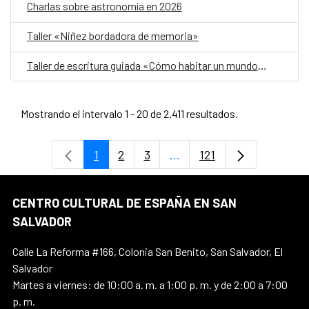
Charlas sobre astronomía en 2026
Taller «Niñez bordadora de memoria»
Taller de escritura guiada «Cómo habitar un mundo herido»
Mostrando el intervalo 1 - 20 de 2.411 resultados.
1
2
3
...
121
Página
Página
Página
Páginas intermedias Use 
Página
CENTRO CULTURAL DE ESPAÑA EN SAN
SALVADOR
Calle La Reforma #166, Colonia San Benito, San Salvador, El
Salvador
Martes a viernes: de 10:00 a. m. a 1:00 p. m. y de 2:00 a 7:00
p. m.