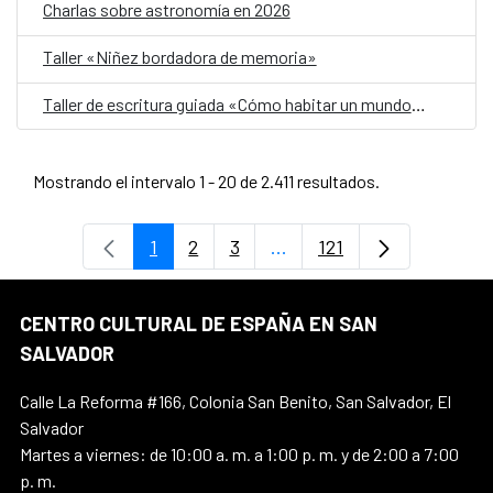
Charlas sobre astronomía en 2026
Taller «Niñez bordadora de memoria»
Taller de escritura guiada «Cómo habitar un mundo herido»
Mostrando el intervalo 1 - 20 de 2.411 resultados.
1
2
3
...
121
Página
Página
Página
Páginas intermedias Use 
Página
CENTRO CULTURAL DE ESPAÑA EN SAN
SALVADOR
Calle La Reforma #166, Colonia San Benito, San Salvador, El
Salvador
Martes a viernes: de 10:00 a. m. a 1:00 p. m. y de 2:00 a 7:00
p. m.