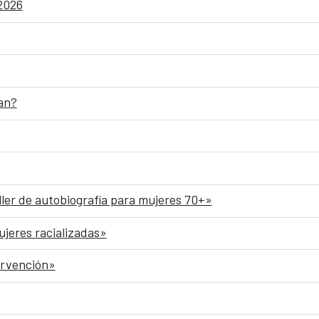
 2026
an?
ller de autobiografía para mujeres 70+»
ujeres racializadas»
ervención»