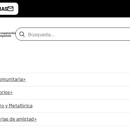
IAS
Barra de búsqueda
comunitaria»
orios»
o y Metafórica
rias de amistad»