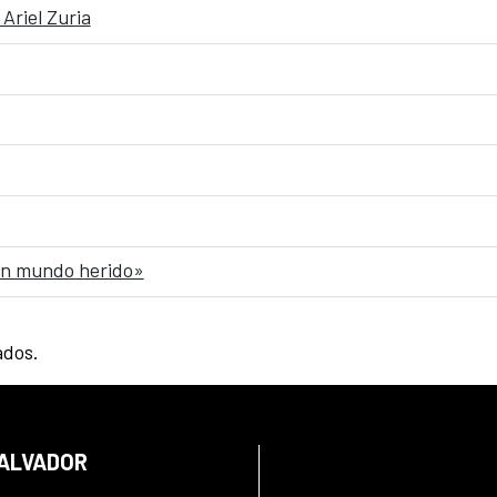
Ariel Zuria
 un mundo herido»
ados.
SALVADOR