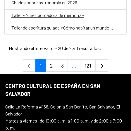
Charlas sobre astronomía en 2026
Taller «Niñez bordadora de memoria»
Taller de escritura guiada «Cómo habitar un mundo herido»
Mostrando el intervalo 1 - 20 de 2.411 resultados.
1
2
3
...
121
Página
Página
Página
Páginas intermedias Use 
Página
CENTRO CULTURAL DE ESPAÑA EN SAN
SALVADOR
Calle La Reforma #166, Colonia San Benito, San Salvador, El
Salvador
Martes a viernes: de 10:00 a. m. a 1:00 p. m. y de 2:00 a 7:00
p. m.