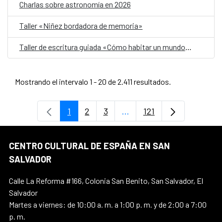
Charlas sobre astronomía en 2026
Taller «Niñez bordadora de memoria»
Taller de escritura guiada «Cómo habitar un mundo herido»
Mostrando el intervalo 1 - 20 de 2.411 resultados.
1
2
3
...
121
Página
Página
Página
Páginas intermedias Use 
Página
CENTRO CULTURAL DE ESPAÑA EN SAN
SALVADOR
Calle La Reforma #166, Colonia San Benito, San Salvador, El
Salvador
Martes a viernes: de 10:00 a. m. a 1:00 p. m. y de 2:00 a 7:00
p. m.