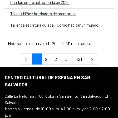
Charlas sobre astronomía en 2026
Taller «Niñez bordadora de memoria»
Taller de escritura guiada «Cómo habitar un mundo herido»
Mostrando el intervalo 1 - 20 de 2.411 resultados.
1
2
3
...
121
Página
Página
Página
Páginas intermedias Use 
Página
CENTRO CULTURAL DE ESPAÑA EN SAN
SALVADOR
Calle La Reforma #166, Colonia San Benito, San Salvador, El
Salvador
Martes a viernes: de 10:00 a. m. a 1:00 p. m. y de 2:00 a 7:00
p. m.