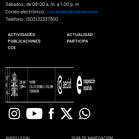
Sábados: de 09:00 a. m. a 1:00 p. m
Correo electrónico:
cce.elsalvador@aecid.es
Teléfono: (503) 22337300
ACTIVIDADES
ACTUALIDAD
PUBLICACIONES
PARTICIPA
CCE
Instagram
Youtube
Facebook
X
Whatsapp
AVISO LEGAL
GUÍA DE NAVEGACIÓN