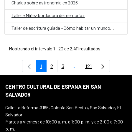
Charlas sobre astronomía en 2026
Taller «Niñez bordadora de memoria»
Taller de escritura guiada «Cómo habitar un mundo herido»
Mostrando el intervalo 1 - 20 de 2.411 resultados.
1
2
3
...
121
Página
Página
Página
Páginas intermedias Use 
Página
CENTRO CULTURAL DE ESPAÑA EN SAN
SALVADOR
Calle La Reforma #166, Colonia San Benito, San Salvador, El
Salvador
Martes a viernes: de 10:00 a. m. a 1:00 p. m. y de 2:00 a 7:00
p. m.