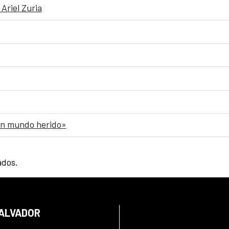
Ariel Zuria
 un mundo herido»
ados.
SALVADOR