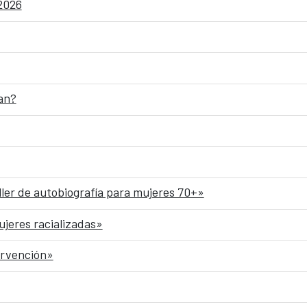
 2026
an?
ller de autobiografía para mujeres 70+»
ujeres racializadas»
ervención»