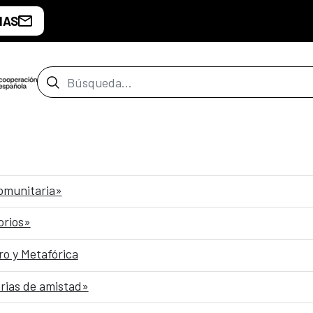
IAS
Barra de búsqueda
comunitaria»
orios»
o y Metafórica
rias de amistad»