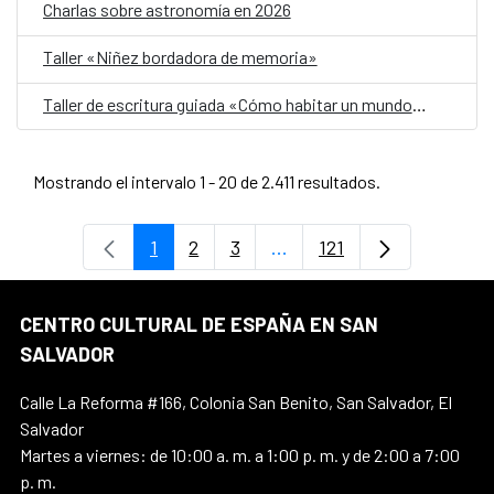
Charlas sobre astronomía en 2026
Taller «Niñez bordadora de memoria»
Taller de escritura guiada «Cómo habitar un mundo herido»
Mostrando el intervalo 1 - 20 de 2.411 resultados.
1
2
3
...
121
Página
Página
Página
Páginas intermedias Use 
Página
CENTRO CULTURAL DE ESPAÑA EN SAN
SALVADOR
Calle La Reforma #166, Colonia San Benito, San Salvador, El
Salvador
Martes a viernes: de 10:00 a. m. a 1:00 p. m. y de 2:00 a 7:00
p. m.