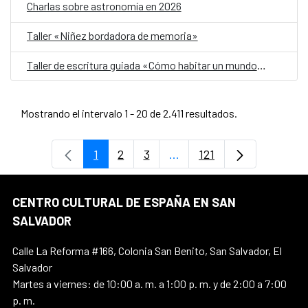
Charlas sobre astronomía en 2026
Taller «Niñez bordadora de memoria»
Taller de escritura guiada «Cómo habitar un mundo herido»
Mostrando el intervalo 1 - 20 de 2.411 resultados.
1
2
3
...
121
Página
Página
Página
Páginas intermedias Use 
Página
CENTRO CULTURAL DE ESPAÑA EN SAN
SALVADOR
Calle La Reforma #166, Colonia San Benito, San Salvador, El
Salvador
Martes a viernes: de 10:00 a. m. a 1:00 p. m. y de 2:00 a 7:00
p. m.