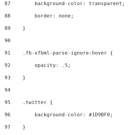
87
        background-color: transparent; 
88
        border: none; 
89
    } 
90
91
    .fb-xfbml-parse-ignore:hover { 
92
        opacity: .5; 
93
    } 
94
95
    .twitter { 
96
        background-color: #1D9BF0; 
97
    } 