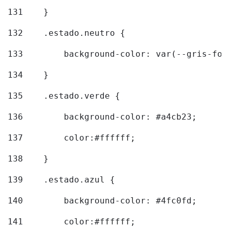
131
    } 
132
    .estado.neutro { 
133
        background-color: var(--gris-fon
134
    } 
135
    .estado.verde { 
136
        background-color: #a4cb23; 
137
        color:#ffffff; 
138
    } 
139
    .estado.azul { 
140
        background-color: #4fc0fd; 
141
        color:#ffffff; 