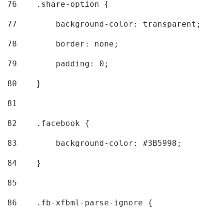
76
    .share-option { 
77
        background-color: transparent; 
78
        border: none; 
79
        padding: 0; 
80
    } 
81
82
    .facebook { 
83
        background-color: #3B5998; 
84
    } 
85
86
    .fb-xfbml-parse-ignore { 