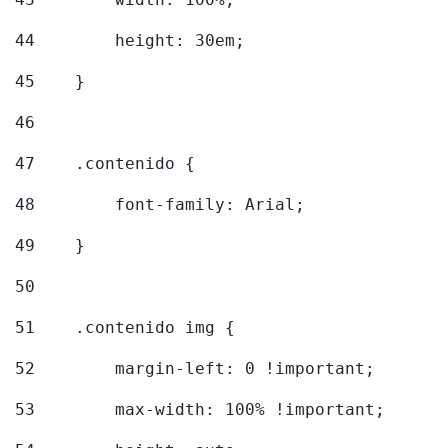
44
        height: 30em; 
45
    } 
46
47
    .contenido { 
48
        font-family: Arial; 
49
    } 
50
51
    .contenido img { 
52
        margin-left: 0 !important; 
53
        max-width: 100% !important; 