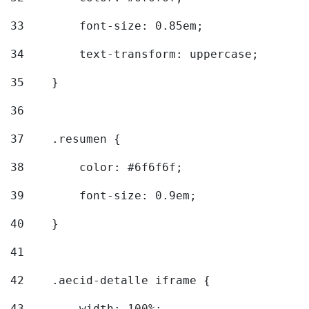
33
        font-size: 0.85em; 
34
        text-transform: uppercase; 
35
    } 
36
37
    .resumen { 
38
        color: #6f6f6f; 
39
        font-size: 0.9em; 
40
    } 
41
42
    .aecid-detalle iframe { 
43
        width: 100%; 