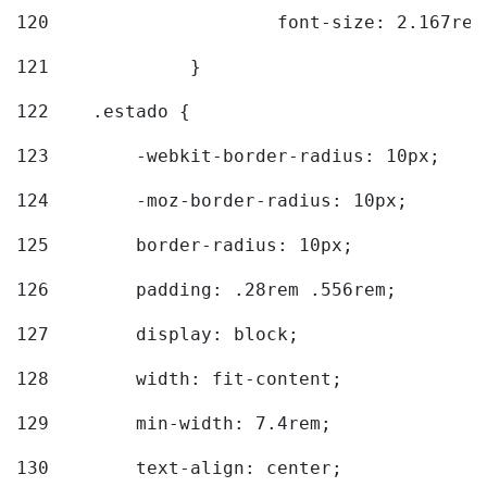
120
			font-size: 2.167rem
121
		}	 
122
    .estado {         
123
        -webkit-border-radius: 10px; 
124
        -moz-border-radius: 10px; 
125
        border-radius: 10px; 
126
        padding: .28rem .556rem; 
127
        display: block; 
128
        width: fit-content; 
129
        min-width: 7.4rem; 
130
        text-align: center; 