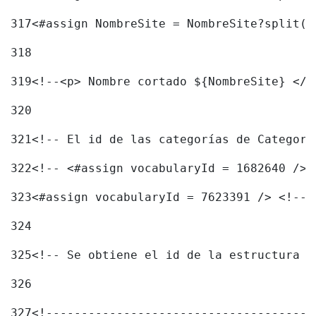
317
<#assign NombreSite = NombreSite?split("
318
319
<!--<p> Nombre cortado ${NombreSite} </p
320
321
<!-- El id de las categorías de Categori
322
<!-- <#assign vocabularyId = 1682640 /> 
323
<#assign vocabularyId = 7623391 /> <!-- 
324
325
<!-- Se obtiene el id de la estructura d
326
327
<!------------------------------------->