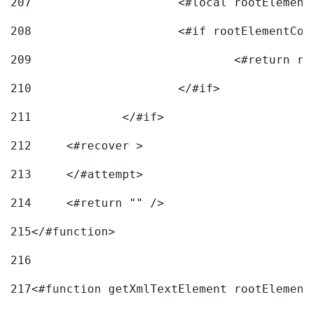
207
			<#local rootEleme
208
209
210
			</#if> 
211
		</#if>			 
212
	<#recover > 
213
	</#attempt>	 
214
	<#return "" /> 
215
</#function> 
216
217
<#function getXmlTextElement rootElement