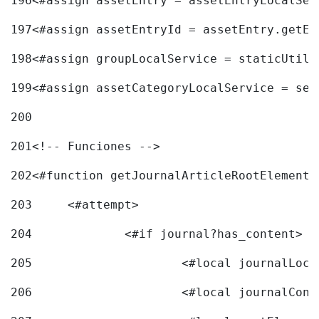
196
<#assign assetEntry = assetEntryLocalSer
197
<#assign assetEntryId = assetEntry.getEn
198
<#assign groupLocalService = staticUtil[
199
<#assign assetCategoryLocalService = ser
200
201
<!-- Funciones --> 
202
<#function getJournalArticleRootElement 
203
	<#attempt> 
204
		<#if journal?has_content> 
205
206