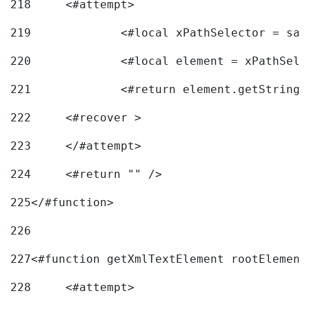
218
	<#attempt> 
219
		<#local xPathSelector = s
220
		<#local element = xPathSel
221
		<#return element.getString
222
	<#recover > 
223
	</#attempt>	 
224
	<#return "" /> 
225
</#function> 
226
227
<#function getXmlTextElement rootElement
228
	<#attempt> 