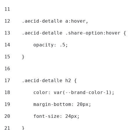
11
12
    .aecid-detalle a:hover, 
13
    .aecid-detalle .share-option:hover { 
14
        opacity: .5; 
15
    } 
16
17
    .aecid-detalle h2 { 
18
        color: var(--brand-color-1); 
19
        margin-bottom: 20px; 
20
        font-size: 24px; 
21
    } 