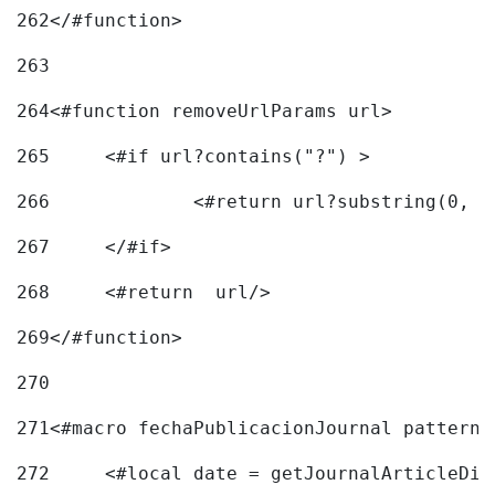
262
</#function> 
263
264
<#function removeUrlParams url> 
265
	<#if url?contains("?") > 
266
267
	</#if> 
268
	<#return  url/> 
269
</#function> 
270
271
<#macro fechaPublicacionJournal pattern=
272
	<#local date = getJournalArticleDi