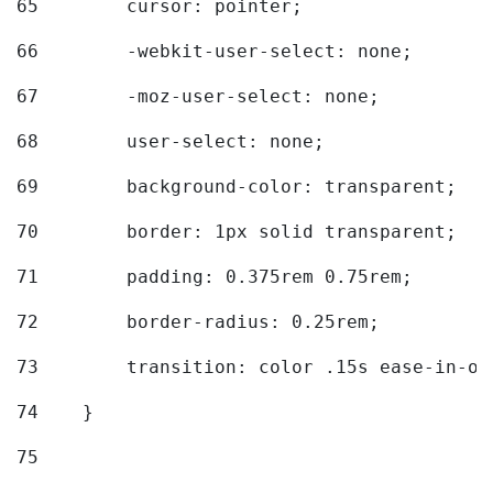
65
        cursor: pointer; 
66
        -webkit-user-select: none; 
67
        -moz-user-select: none; 
68
        user-select: none; 
69
        background-color: transparent; 
70
        border: 1px solid transparent; 
71
        padding: 0.375rem 0.75rem; 
72
        border-radius: 0.25rem; 
73
        transition: color .15s ease-in-ou
74
    } 
75