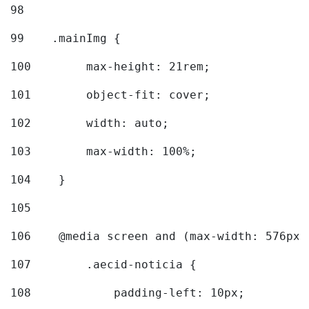
98
99
    .mainImg { 
100
        max-height: 21rem; 
101
        object-fit: cover; 
102
        width: auto; 
103
        max-width: 100%; 
104
    } 
105
106
    @media screen and (max-width: 576px)
107
        .aecid-noticia { 
108
            padding-left: 10px; 