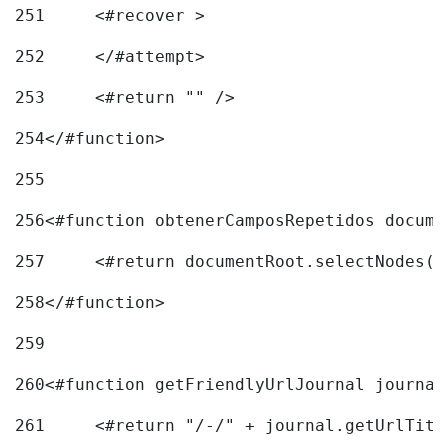
251
	<#recover > 
252
	</#attempt>	 
253
	<#return "" /> 
254
</#function> 
255
256
<#function obtenerCamposRepetidos docume
257
	<#return documentRoot.selectNodes(
258
</#function> 
259
260
261