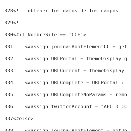
328
<!-- obtener los datos de los campos -->
329
<!------------------------------------->
330
<#if NombreSite == 'CCE'> 
331
    <#assign journalRootElementCC = getJ
332
    <#assign URLPortal = themeDisplay.ge
333
    <#assign URLCurrent = themeDisplay.g
334
    <#assign URLComplete = URLPortal + U
335
    <#assign URLCompleteNoParams = remov
336
    <#assign twitterAccount = "AECID-CC-
337
<#else> 
338
    <#assign journalRootElement = getJou