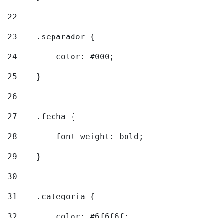
22
23
    .separador { 
24
        color: #000; 
25
    } 
26
27
    .fecha { 
28
        font-weight: bold; 
29
    } 
30
31
    .categoria { 
32
        color: #6f6f6f; 