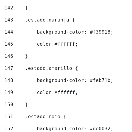
142
    } 
143
    .estado.naranja { 
144
        background-color: #f39918; 
145
        color:#ffffff; 
146
    } 
147
    .estado.amarillo { 
148
        background-color: #feb71b; 
149
        color:#ffffff; 
150
    } 
151
    .estado.rojo { 
152
        background-color: #de0032; 