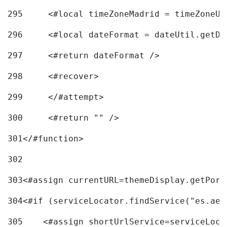
295
	<#local timeZoneMadrid = timeZoneU
296
	<#local dateFormat = dateUtil.getD
297
	<#return dateFormat /> 
298
	<#recover> 
299
	</#attempt> 
300
	<#return "" /> 
301
</#function> 
302
303
<#assign currentURL=themeDisplay.getPort
304
<#if (serviceLocator.findService("es.aec
305
    <#assign shortUrlService=serviceLoca