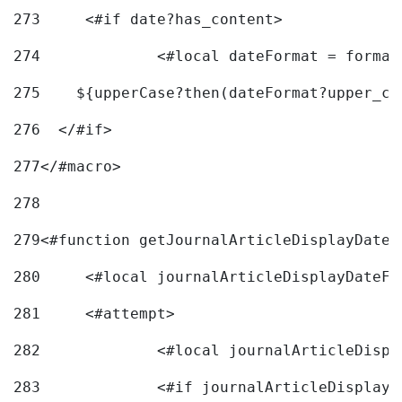
273
	<#if date?has_content> 
274
		<#local dateFormat = forma
275
    ${upperCase?then(dateFormat?upper_ca
276
  </#if> 
277
</#macro> 
278
279
<#function getJournalArticleDisplayDate 
280
	<#local journalArticleDisplayDateF 
281
	<#attempt> 
282
		<#local journalArticleDisp
283