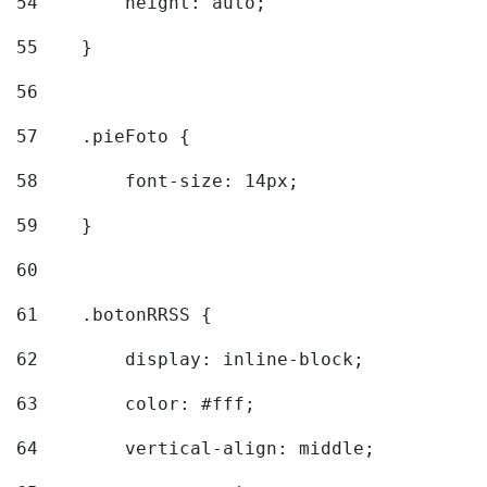
54
        height: auto; 
55
    } 
56
57
    .pieFoto { 
58
        font-size: 14px; 
59
    } 
60
61
    .botonRRSS { 
62
        display: inline-block; 
63
        color: #fff; 
64
        vertical-align: middle; 