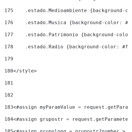
175
    .estado.Medioambiente {background-co
176
    .estado.Musica {background-color: #4
177
    .estado.Patrimonio {background-color
178
    .estado.Radio {background-color: #f4
179
180
</style> 
181
182
183
<#assign myParamValue = request.getParam
184
<#assign grupostr = request.getParameter
185
<#assign grupolong = grupostr?number > 