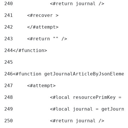
240
241
	<#recover > 
242
	</#attempt>	 
243
	<#return "" /> 
244
</#function> 
245
246
<#function getJournalArticleByJsonElemen
247
	<#attempt> 
248
		<#local resourcePrimKey = 
249
		<#local journal = getJourn
250
		<#return journal /> 