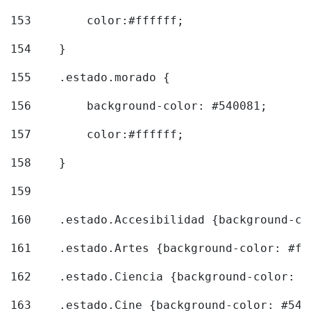
153
        color:#ffffff; 
154
    } 
155
    .estado.morado { 
156
        background-color: #540081; 
157
        color:#ffffff; 
158
    } 
159
160
    .estado.Accesibilidad {background-co
161
    .estado.Artes {background-color: #f5
162
    .estado.Ciencia {background-color: #
163
    .estado.Cine {background-color: #540