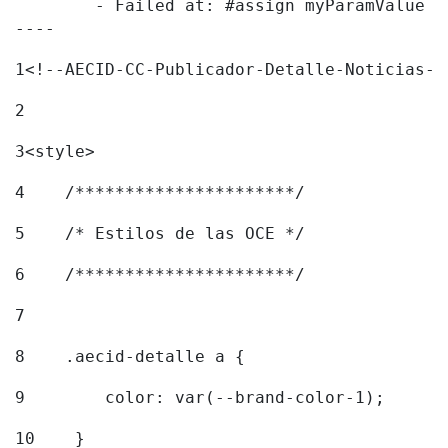
	- Failed at: #assign myParamValue = request.getPar...  [in template "20096#20122#8051391" at line 183, column 1]

----
1
<!--AECID-CC-Publicador-Detalle-Noticias--
2
3
<style> 
4
    /**********************/ 
5
    /* Estilos de las OCE */ 
6
    /**********************/ 
7
8
    .aecid-detalle a { 
9
        color: var(--brand-color-1); 
10
    } 