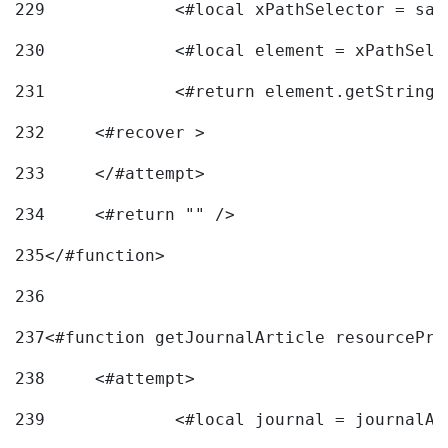
229
		<#local xPathSelector = s
230
		<#local element = xPathSel
231
		<#return element.getString
232
	<#recover > 
233
	</#attempt>	 
234
	<#return "" /> 
235
</#function> 
236
237
<#function getJournalArticle resourcePri
238
	<#attempt> 
239
		<#local journal = journal