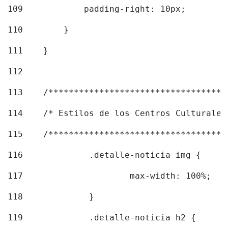
109
            padding-right: 10px; 
110
        } 
111
    } 
112
113
    /***********************************
114
    /* Estilos de los Centros Culturales
115
    /***********************************
116
		.detalle-noticia img { 
117
			max-width: 100%; 
118
		} 
119
		.detalle-noticia h2 { 