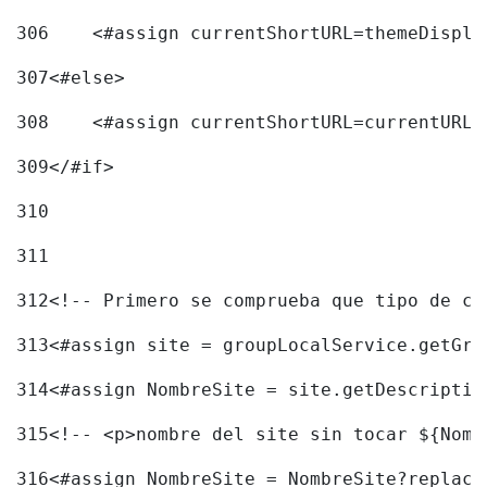
306
    <#assign currentShortURL=themeDispla
307
<#else> 
308
    <#assign currentShortURL=currentURL 
309
</#if> 
310
311
312
<!-- Primero se comprueba que tipo de co
313
<#assign site = groupLocalService.getGro
314
<#assign NombreSite = site.getDescriptiv
315
<!-- <p>nombre del site sin tocar ${Nomb
316
<#assign NombreSite = NombreSite?replace