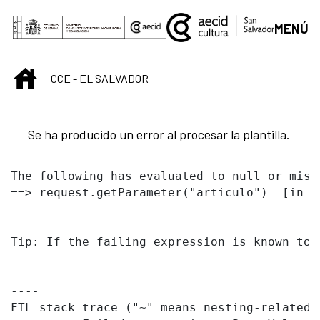
Saltar al contenido principal
MENÚ
INICIO
CCE - EL SALVADOR
Se ha producido un error al procesar la plantilla.
The following has evaluated to null or missi
==> request.getParameter("articulo")  [in t
----

Tip: If the failing expression is known to 
----

----

FTL stack trace ("~" means nesting-related):