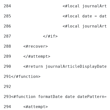
284
285
			<#local date = d
286
287
		</#if> 
288
	<#recover> 
289
	</#attempt> 
290
	<#return journalArticleDisplayDateF
291
</#function> 
292
293
<#function formatDate date datePattern="
294
	<#attempt> 