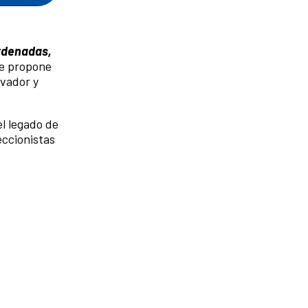
denadas,
e propone
lvador y
el legado de
eccionistas