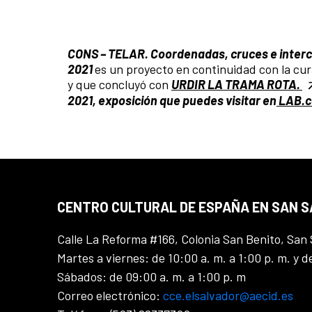
CONS – TELAR.
Coordenadas, cruces e interco
2021
es un proyecto en continuidad con la cu
y que concluyó con
URDIR LA TRAMA ROTA.
2021, exposición que puedes visitar en
LAB.c
CENTRO CULTURAL DE ESPAÑA EN SAN 
Calle La Reforma #166, Colonia San Benito, San 
Martes a viernes: de 10:00 a. m. a 1:00 p. m. y d
Sábados: de 09:00 a. m. a 1:00 p. m
Correo electrónico:
cce.elsalvador@aecid.es