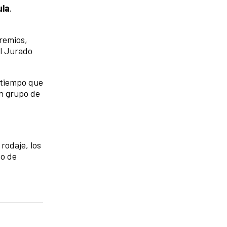
ula
,
premios,
el Jurado
l tiempo que
un grupo de
rodaje, los
to de