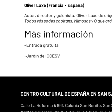
Oliver Laxe (Francia - España)
Actor, director y guionista. Oliver Laxe de orí
Todos vós sodes capitáns, Mimosas y O que ar
Más información
-Entrada gratuita
-Jardín del CCESV
CENTRO CULTURAL DE ESPAÑA EN SAN 
Calle La Reforma #166, Colonia San Benito, San 
Martes a viernes: de 10:00 a. m. a 1:00 p. m. y d