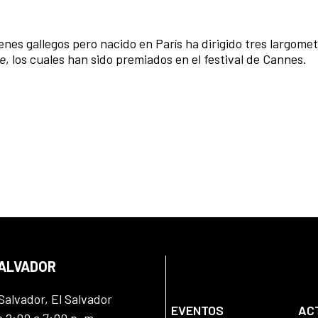
genes gallegos pero nacido en París ha dirigido tres largomet
de
, los cuales han sido premiados en el festival de Cannes.
SALVADOR
Salvador, El Salvador
EVENTOS
AC
e 2:00 a 7:00 p. m.