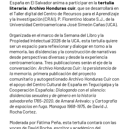
España en El Salvador anima a participar en la
tertulia
literaria: Archivo Honduras cuir
, que se desarrollará en
el Taller digital del Centro de Recursos para el Aprendizaje
y la Investigación (CRAI), P. Florentino Idoate S.J., de la
Universidad Centroamericana José Simeón Cañas (UCA).
Organizada en el marco de la Semana del Libro y la
Propiedad Intelectual 2026 de la UCA, esta tertulia quiere
ser un espacio para reflexionar y dialogar en torno a la
memoria, las disidencias y la construcción de narrativas
desde perspectivas diversas y desde la experiencia
centroamericana. Tres publicaciones serán el eje de la
conversación:
Archivo Honduras Cuir: la persistencia de
la memoria
, primera publicación del proyecto
comunitario y autogestionado Archivo Honduras Cuir con
el apoyo del Centro Cultural de España en Tegucigalpa y la
Cooperación Española;
Dialogando con el silencio:
disidencias sexuales y de género en la historia
salvadoreña 1765–2020
, de Amaral Arévalo; y
Cartografía
de espacios en fuga. Managua 1968-1975
, de David J.
Rocha Cortez.
Moderada por Fátima Peña, esta tertulia contará con las
voces de David Rocha, escritor y académico del