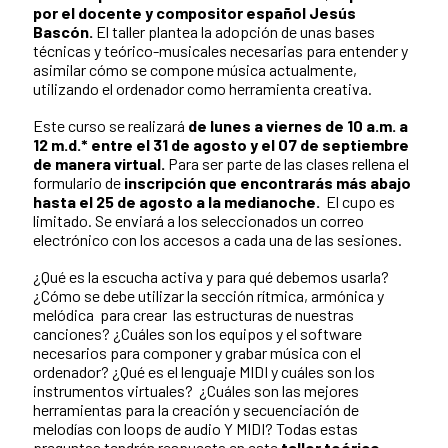
por el docente y compositor español Jesús
Bascón.
El taller plantea la adopción de unas bases
técnicas y teórico-musicales necesarias para entender y
asimilar cómo se compone música actualmente,
utilizando el ordenador como herramienta creativa.
Este curso se realizará
de lunes a viernes de 10 a.m. a
12 m.d.* entre el 31 de agosto y el 07 de septiembre
de manera virtual.
Para ser parte de las clases rellena el
formulario de
inscripción que encontrarás más abajo
hasta el 25 de agosto a la medianoche.
El cupo es
limitado. Se enviará a los seleccionados un correo
electrónico con los accesos a cada una de las sesiones.
¿Qué es la escucha activa y para qué debemos usarla?
¿Cómo se debe utilizar la sección rítmica, armónica y
melódica para crear las estructuras de nuestras
canciones? ¿Cuáles son los equipos y el software
necesarios para componer y grabar música con el
ordenador? ¿Qué es el lenguaje MIDI y cuáles son los
instrumentos virtuales? ¿Cuáles son las mejores
herramientas para la creación y secuenciación de
melodías con loops de audio Y MIDI? Todas estas
preguntas tendrán respuesta en este
taller teórico-