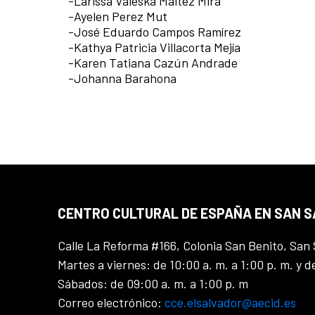
-Larissa Valeska Maltez Mira
-Ayelen Perez Mut
-José Eduardo Campos Ramírez
-Kathya Patricia Villacorta Mejía
-Karen Tatiana Cazún Andrade
-Johanna Barahona
CENTRO CULTURAL DE ESPAÑA EN SAN 
Calle La Reforma #166, Colonia San Benito, San 
Martes a viernes: de 10:00 a. m. a 1:00 p. m. y d
Sábados: de 09:00 a. m. a 1:00 p. m
Correo electrónico:
cce.elsalvador@aecid.es