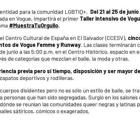
identidad para la comunidad LGBTIQ+.
Del 21 al 25 de juni
zada en Vogue, impartirá el primer
Taller intensivo de Vog
rama
#MuestraTuOrgullo
.
n el Centro Cultural de España en El Salvador (CCESV),
cinc
entos de Vogue Femme y Runway
. Las clases terminarán 
de junio a las 5:00 p.m. en el Centro Histórico, espacio en e
és de categorías que mezclan el baile, la moda y otras.
iencia previa pero sí tiempo, disposición y ser mayor d
zapatos deportivos y rodilleras.
uerpos disidentes pero no es sólo un estilo de baile, se tra
 a personas que han sido segregadas. Surgió en los salones 
 dónde se reunían las comunidades queer negras y latinas 
bailes sátíricos, cómicos o exagerados.