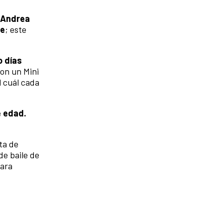
o Andrea
ue
; este
o días
con un Mini
l cuál cada
e edad.
ta de
de baile de
para