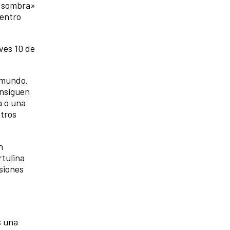
on sombra»
Centro
eves 10 de
l mundo.
onsiguen
a o una
stros
n
rtulina
siones
s una