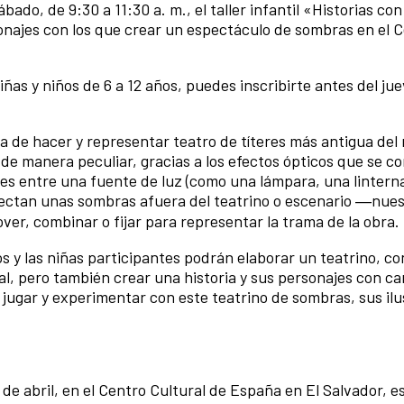
ado, de 9:30 a 11:30 a. m., el taller infantil «Historias c
onajes con los que crear un espectáculo de sombras en el 
 niñas y niños de 6 a 12 años, puedes inscribirte antes del ju
a de hacer y representar teatro de títeres más antigua de
 de manera peculiar, gracias a los efectos ópticos que se c
es entre una fuente de luz (como una lámpara, una lintern
royectan unas sombras afuera del teatrino o escenario ―nue
r, combinar o fijar para representar la trama de la obra.
os y las niñas participantes podrán elaborar un teatrino, co
, pero también crear una historia y sus personajes con ca
 jugar y experimentar con este teatrino de sombras, sus ilu
 de abril, en el Centro Cultural de España en El Salvador, e