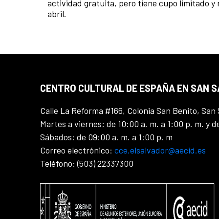
actividad gratuita, pero tiene cupo limitado y 
abril.
CENTRO CULTURAL DE ESPAÑA EN SAN 
Calle La Reforma #166, Colonia San Benito, San 
Martes a viernes: de 10:00 a. m. a 1:00 p. m. y d
Sábados: de 09:00 a. m. a 1:00 p. m
Correo electrónico:
cce.elsalvador@aecid.es
Teléfono: (503) 22337300