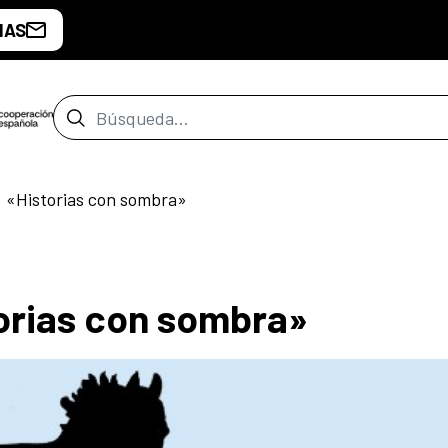
IAS
Barra de búsqueda
l: «Historias con sombra»
storias con sombra»